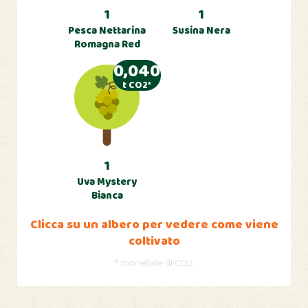
1
1
Pesca Nettarina
Susina Nera
Romagna Red
0,040
t CO2*
1
Uva Mystery
Bianca
Clicca su un albero per vedere come viene
coltivato
* tonnellate di CO2.