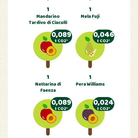
1
1
Mandarino
Mela Fuji
Tardivo di Ciaculli
0,089
0,046
t CO2*
t CO2*
1
1
Nettarina di
Pera Williams
Faenza
0,089
0,024
t CO2*
t CO2*