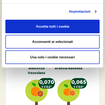
Il Frutteto HDI Assicurazioni
Impostazioni
Accetta tutti i cookie
0,070
0,070
t CO2*
t CO2*
Acconsenti ai selezionati
Usa solo i cookie necessari
1
1
Albicocca
Arancia Navelina
Vesuviana
0,070
0,065
t CO2*
t CO2*