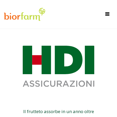
×
Toggl
navig
Il frutteto assorbe in un anno oltre