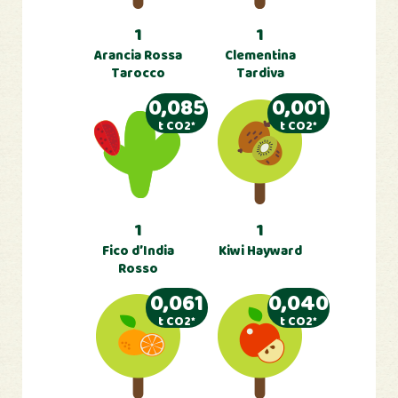
1
1
Arancia Rossa
Clementina
Tarocco
Tardiva
0,085
0,001
t CO2*
t CO2*
1
1
Fico d’India
Kiwi Hayward
Rosso
0,061
0,040
t CO2*
t CO2*