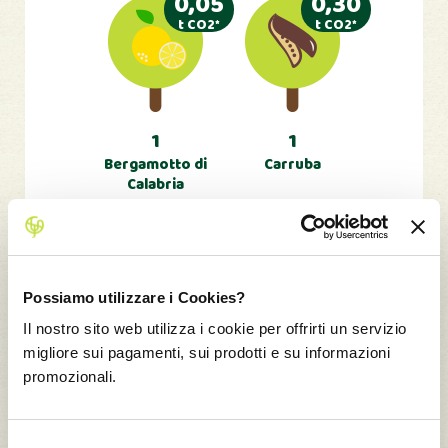
0,05
0,30
t CO2*
t CO2*
1
1
Bergamotto di
Carruba
Calabria
1,59
1,59
t CO2*
t CO2*
Possiamo utilizzare i Cookies?
Il nostro sito web utilizza i cookie per offrirti un servizio
migliore sui pagamenti, sui prodotti e su informazioni
1
1
promozionali.
Castagna Del
Castagna
Prete
Palummina
0,08
0,13
Selezione