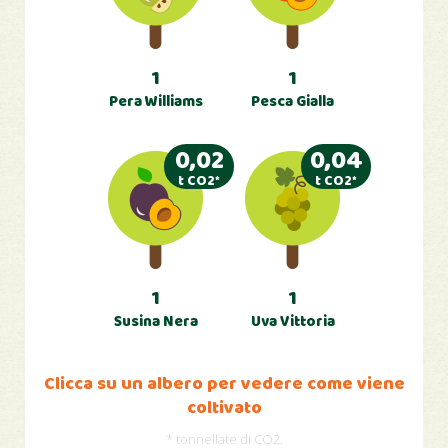
1
1
Pera Williams
Pesca Gialla
0,02
0,04
t CO2*
t CO2*
1
1
Susina Nera
Uva Vittoria
Clicca su un albero per vedere come viene
coltivato
* tonnellate di CO2.