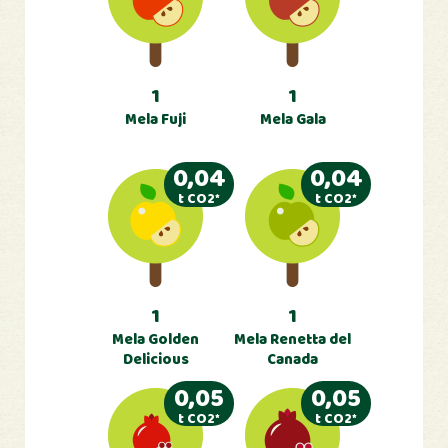
1
1
Mela Fuji
Mela Gala
0,04
0,04
t CO2*
t CO2*
1
1
Mela Golden
Mela Renetta del
Delicious
Canada
0,05
0,05
t CO2*
t CO2*