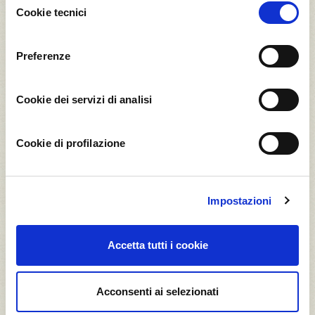
t CO2*
t CO2*
Cookie tecnici
del
consenso
Preferenze
1
1
Cookie dei servizi di analisi
Cedro Diamante
Ciliegia Ferrovia
Cookie di profilazione
0,06
0,09
t CO2*
t CO2*
Impostazioni
1
1
Accetta tutti i cookie
Clementina
Fico d’India
Calabrese
Bianco
Acconsenti ai selezionati
0,09
0,09