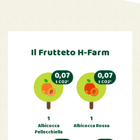
Il Frutteto H-Farm
0,07
0,07
t CO2*
t CO2*
1
1
Albicocca
Albicocca Rossa
Pellecchiella