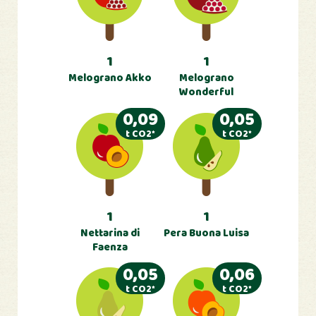
1
1
Melograno Akko
Melograno
Wonderful
0,09
0,05
t CO2*
t CO2*
1
1
Nettarina di
Pera Buona Luisa
Faenza
0,05
0,06
t CO2*
t CO2*