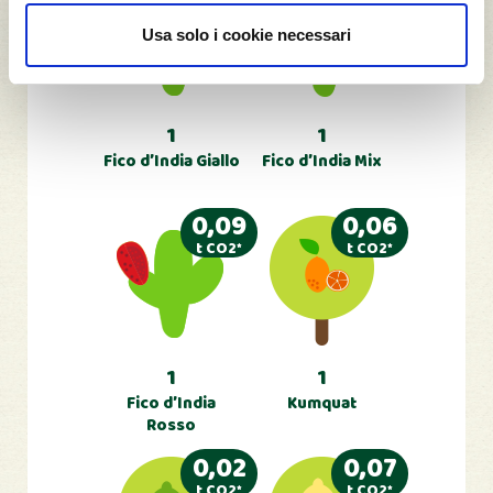
t CO2*
t CO2*
Usa solo i cookie necessari
1
1
Fico d’India Giallo
Fico d’India Mix
0,09
0,06
t CO2*
t CO2*
1
1
Fico d’India
Kumquat
Rosso
0,02
0,07
t CO2*
t CO2*