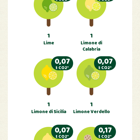
1
1
Lime
Limone di
Calabria
0,07
0,07
t CO2*
t CO2*
1
1
Limone di Sicilia
Limone Verdello
0,07
0,17
t CO2*
t CO2*