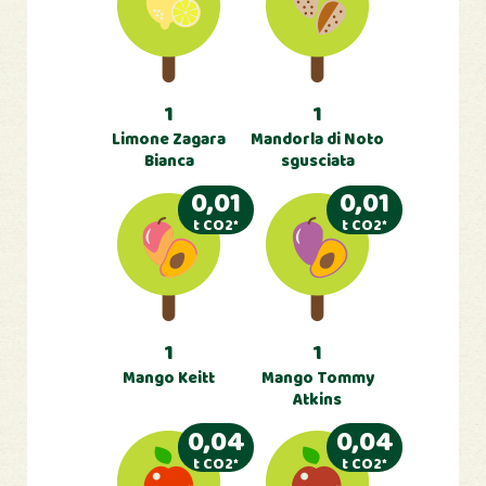
1
1
Limone Zagara
Mandorla di Noto
Bianca
sgusciata
0,01
0,01
t CO2*
t CO2*
1
1
Mango Keitt
Mango Tommy
Atkins
0,04
0,04
t CO2*
t CO2*