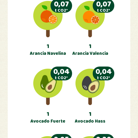
0,07
0,07
t CO2*
t CO2*
1
1
Arancia Navelina
Arancia Valencia
0,04
0,04
t CO2*
t CO2*
1
1
Avocado Fuerte
Avocado Hass