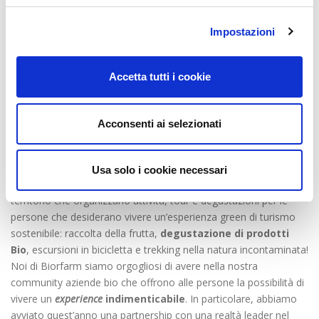
cultura
Impostazioni
Ami
viaggiare
?
Scegli di
Accetta tutti i cookie
farlo in
modo
sostenibile.
Acconsenti ai selezionati
Come?
Valorizzando
il territorio e le sue tradizioni a stretto contatto con la natura.
Usa solo i cookie necessari
Sono tante le aziende agricole e gli agriturismi del nostro
territorio che organizzano attività, tour e degustazioni per le
persone che desiderano vivere un’esperienza green di turismo
sostenibile: raccolta della frutta,
degustazione di prodotti
Bio
, escursioni in bicicletta e trekking nella natura incontaminata!
Noi di Biorfarm siamo orgogliosi di avere nella nostra
community aziende bio che offrono alle persone la possibilità di
vivere un
experience
indimenticabile
. In particolare, abbiamo
avviato quest’anno una partnership con una realtà leader nel