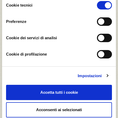
Il Frutteto Frutteto del
Cookie tecnici
del
cinema
consenso
Preferenze
0,18
t CO2*
Cookie dei servizi di analisi
Cookie di profilazione
10
Nocciola Tonda
Impostazioni
Gentile Igp In
Guscio
Clicca su un albero per vedere come viene
Accetta tutti i cookie
coltivato
* tonnellate di CO2.
Acconsenti ai selezionati