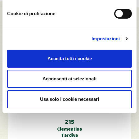
Cookie di profilazione
Impostazioni
Il Frutteto #GOGREEN
Accetta tutti i cookie
13,97
Acconsenti ai selezionati
t CO2*
Usa solo i cookie necessari
215
Clementina
Tardiva