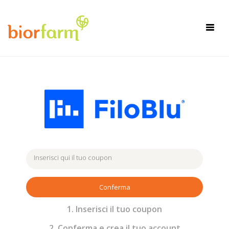
×
Toggl
navig
Conferma
1. Inserisci il tuo coupon
2. Conferma e crea il tuo account