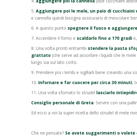
4.
aggiungere poi la cannella
(due cucchiaini abbo
5.
Aggiungere poi le mele, un paio di cucchiaini 
e cannella quindi bisogna assicurarsi di mescolare ben
6. A questo punto
spegnere il fuoco e aggiungere
7. Accendere il forno e
scaldarlo fino a 170 gradi
e,
8. Una volta pronti entrambi
stendere la pasta sfo
grattato
(che serve ad assorbire i liquidi che le mele
lungo sia sul lato corto.
9. Prendere poi i lembi e sigillarli bene creando una s
10.
Infornare e far cuocere per circa 30 minuti
, 
11. Una volta sfornato lo strudel
lasciarlo intiepidi
Consiglio personale di Greta
: Servire con una pall
Ed ecco a voi la super ricetta dello strudel di mele riv
Che ne pensate?
Se avete suggerimenti o volete c