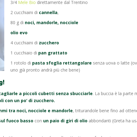
3/4
Mele Bio
direttamente dal Trentino
2 cucchiaini di
cannella
,
80 g di
noci, mandorle, nocciole
olio evo
4 cucchiaini di
zucchero
1 cucchiaio di
pan grattato
1 rotolo di
pasta sfoglia rettangolare
senza uova o latte (ov
uno già pronto andrà più che bene)
g!
agliarle a piccoli cubetti senza sbucciarle
. La buccia è la parte
i con un po’ di zucchero.
mmi tra noci, nocciole e mandorle
, triturandole bene fino ad otten
sul fuoco basso
con
un paio di giri di olio
abbondanti (Greta ha usa