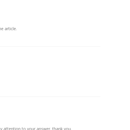
e article.
ay attention to your answer. thank you.