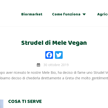
Biormarket
Come funziona
Agric
Adozioni
Strudel di Mele Vegan
Regalo
Facebook
Twitter
30 ottobre 2019
po aver ricevuto le nostre Mele Bio, ha deciso di farne uno Strudel Ve
 abbiamo deciso di chiederla direttamente a Greta che molto gentilment
COSA TI SERVE