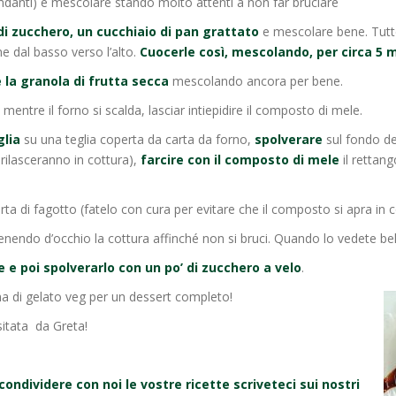
ndanti) e mescolare stando molto attenti a non far bruciare
di zucchero, un cucchiaio di pan grattato
e mescolare bene. Tutt
e dal basso verso l’alto.
Cuocerle così, mescolando, per circa 5 m
 la granola di frutta secca
mescolando ancora per bene.
 mentre il forno si scalda, lasciar intiepidire il composto di mele.
glia
su una teglia coperta da carta da forno,
spolverare
sul fondo de
 rilasceranno in cottura),
farcire con il composto di mele
il rettang
orta di fagotto (fatelo con cura per evitare che il composto si apra in 
tenendo d’occhio la cottura affinché non si bruci. Quando lo vedete bel
re e poi spolverarlo con un po’ di zucchero a velo
.
ina di gelato veg per un dessert completo!
isitata da Greta!
ondividere con noi le vostre ricette scriveteci sui nostri