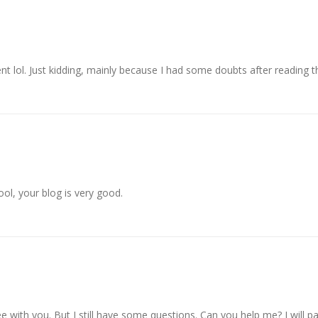
ent lol. Just kidding, mainly because I had some doubts after reading th
ol, your blog is very good.
e with you. But I still have some questions. Can you help me? I will p