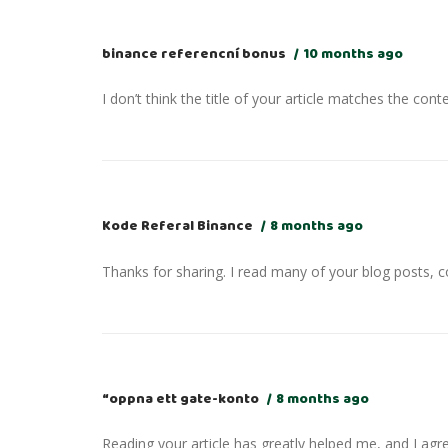
binance referencní bonus
10 months ago
I don’t think the title of your article matches the cont
Kode Referal Binance
8 months ago
Thanks for sharing. I read many of your blog posts, co
“oppna ett gate-konto
8 months ago
Reading your article has greatly helped me, and I agre