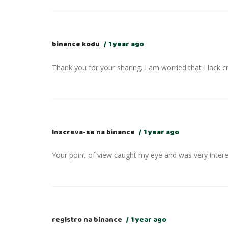
binance kodu
1 year ago
Thank you for your sharing. I am worried that I lack c
Inscreva-se na binance
1 year ago
Your point of view caught my eye and was very interes
registro na binance
1 year ago