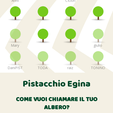
Anni
CIcion
Mary
giulio
DaniPIST
TODA
raiz
TONINO
Pistacchio Egina
COME VUOI CHIAMARE IL TUO
ALBERO?