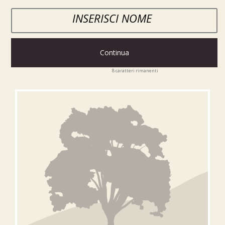
Continua
8
caratteri rimanenti