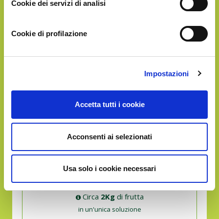
Cookie dei servizi di analisi
Circa
1Kg
di frutta
in un'unica soluzione
Cookie di profilazione
GOLD
Impostazioni
€114.90
Accetta tutti i cookie
Acconsenti ai selezionati
Usa solo i cookie necessari
Circa
2Kg
di frutta
in un'unica soluzione