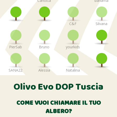
Carlotta
banama
C&F
Silvana
PierSab
Bruno
yourkids
SANA22
Alessia
Natalina
Olivo Evo DOP Tuscia
COME VUOI CHIAMARE IL TUO
ALBERO?