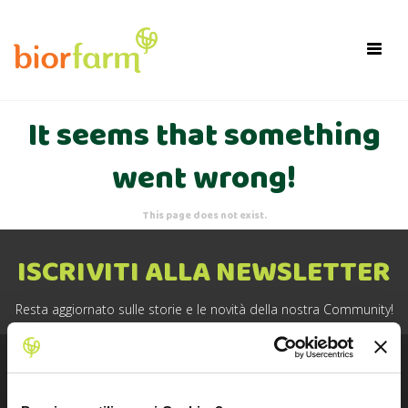
×
Toggl
navig
It seems that something
went wrong!
This page does not exist.
ISCRIVITI ALLA NEWSLETTER
Resta aggiornato sulle storie e le novità della nostra Community!