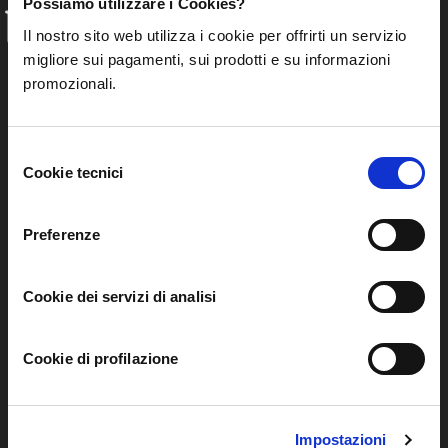
Possiamo utilizzare i Cookies?
INFO
Il nostro sito web utilizza i cookie per offrirti un servizio
migliore sui pagamenti, sui prodotti e su informazioni
FAQ
Chi siamo
promozionali.
Privacy Policy
Certificato Bio
Termini e Condizioni -
Come Funziona
Piattaforma
Modalità di conservazione
Selezione
Termini e Condizioni -
Il Biormarket
Cookie tecnici
del
Abbonamento
Agricoltori
consenso
Informativa Privacy -
Suggerisci un Agricoltore
Preferenze
Abbonamento
Lavora con noi
Condizioni di Adozione e
Vendita
Cookie dei servizi di analisi
Piattaforma ODR
Informativa Societaria
Cookie di profilazione
PARTNERS
Impostazioni