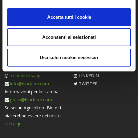
Accetta tutti i cookie
Acconsenti ai selezionati
CONTATTI
SEGUICI
Servizio Clienti
BLOG
Usa solo i cookie necessari
(Dal lun. al gio. dalle 9:00 alle
FACEBOOK
13:00 e dalle 14.00 alle 18.00)
INSTAGRAM
chat whatsapp
LINKEDIN
info@biorfarm.com
TWITTER
Informazioni per la stampa
press@biorfarm.com
Se sei un Agricoltore Bio e ti
piacerebbe essere dei nostri
clicca qui
.