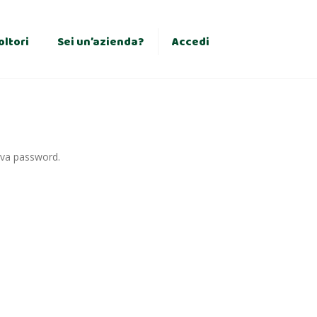
×
oltori
Sei un’azienda?
Accedi
uova password.