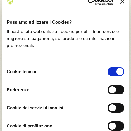
Il Frutteto Intesa Sanpaolo
Possiamo utilizzare i Cookies?
Reward
Il nostro sito web utilizza i cookie per offrirti un servizio
migliore sui pagamenti, sui prodotti e su informazioni
promozionali.
24,0
25,2
t CO2*
t CO2*
Selezione
Cookie tecnici
del
consenso
400
400
Preferenze
Clementina
Pesca Gialla
Calabrese
Cookie dei servizi di analisi
28,0
16,0
t CO2*
t CO2*
Cookie di profilazione