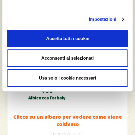
Impostazioni
400
400
Arancia Valencia
Uva Supernova
Accetta tutti i cookie
28,0
t CO2*
Acconsenti ai selezionati
Usa solo i cookie necessari
400
Albicocca Farbaly
Clicca su un albero per vedere come viene
coltivato
* tonnellate di CO2.