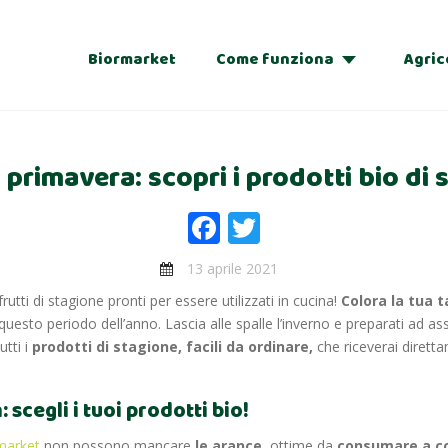
Biormarket
Come funziona
Agric
Adozioni
 primavera: scopri i prodotti bio di 
Regalo
Facebook
Twitter
13 aprile 2021
 frutti di stagione pronti per essere utilizzati in cucina!
Colora la tua t
i questo periodo dell’anno. Lascia alle spalle l’inverno e preparati ad a
tti i
prodotti di stagione, facili da ordinare,
che riceverai dirett
scegli i tuoi prodotti bio!
market
non possono mancare
le arance
, ottime da
consumare a co