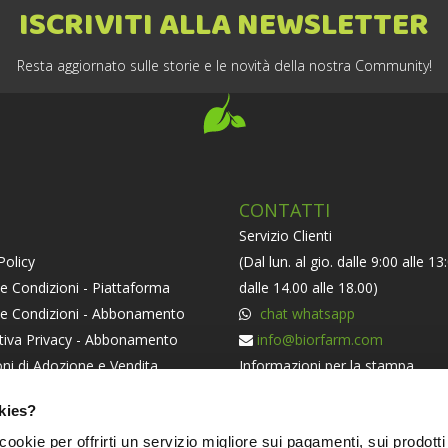
ISCRIVITI ALLA NEWSLETTER
Resta aggiornato sulle storie e le novità della nostra Community!
CONTATTI
Servizio Clienti
Policy
(Dal lun. al gio. dalle 9:00 alle 13
e Condizioni - Piattaforma
dalle 14.00 alle 18.00)
 e Condizioni - Abbonamento
chat whatsapp
tiva Privacy - Abbonamento
info@biorfarm.com
ni di Adozione e Vendita
Informazioni per la stampa
orma ODR
press@biorfarm.com
kies?
iva Societaria
Se sei un Agricoltore Bio e ti pi
i cookie per offrirti un servizio migliore sui pagamenti, sui prodotti
essere dei nostri
clicca qui
.