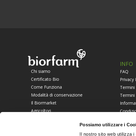
INFO
Chi siamo
FAQ
Certificato Bio
Privacy 
Come Funziona
Termini 
Modalità di conservazione
Termini
Il Biormarket
Informa
Agricoltori
Condizio
Suggerisci un Agricoltore
Piattaf
Possiamo utilizzare i Coo
Lavora con noi
Informat
Il nostro sito web utilizza 