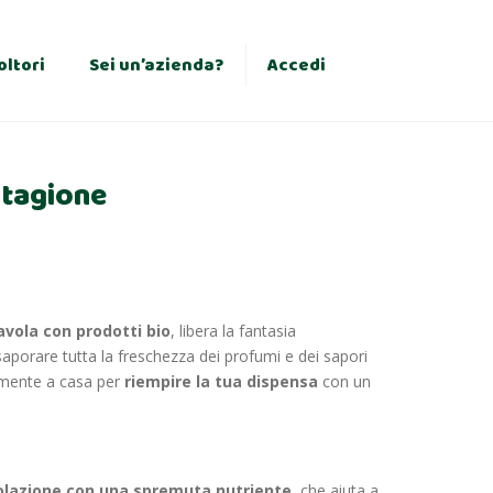
×
oltori
Sei un’azienda?
Accedi
stagione
avola con prodotti bio
, libera la fantasia
ssaporare tutta la freschezza dei profumi e dei sapori
amente a casa per
riempire la tua dispensa
con un
lazione con una spremuta nutriente
, che aiuta a