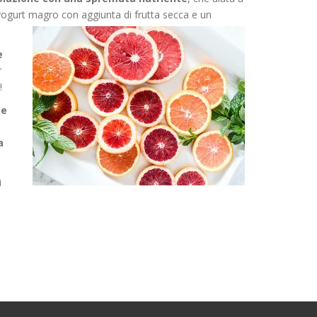
 yogurt magro con aggiunta di frutta secca e un
e
r
i!
ne
a
i