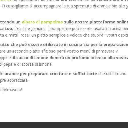
ne. Ti consigliamo di accompagnare la tua spremuta di arancia bio allo
ttando un
albero di pompelmo
sulla nostra piattaforma onlin
sa tua
, freschi e genuini. Il pompelmo può essere usato in cucina pe
 e mirtilli rossi: un piatto semplice e veloce che stupirà i vostri ospit
rutto che può essere utilizzato in cucina sia per la preparazio
re un secondo piatto sfizioso per il vostro menù di primavera vi
oppine:
il succo di limone donerà un profumo intenso alla vostr
i pepe e di scorza di limone.
 le
arance per preparare crostate e soffici torte
che richiamano 
mpre apprezzata.
o primavera!