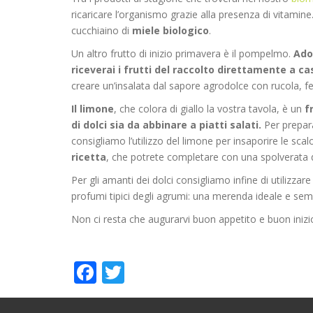
ricaricare l’organismo grazie alla presenza di vitami
cucchiaino di
miele biologico
.
Un altro frutto di inizio primavera è il
pompelmo.
Ado
riceverai i frutti del raccolto direttamente a ca
creare un’insalata dal sapore agrodolce con rucola, feta
Il limone
, che colora di giallo la vostra tavola, è un
f
di dolci sia da abbinare a piatti salati.
Per prepara
consigliamo l’utilizzo del limone per insaporire le scal
ricetta
, che potrete completare con una spolverata d
Per gli amanti dei dolci consigliamo infine di utilizzare
profumi tipici degli agrumi: una merenda ideale e se
Non ci resta che augurarvi buon appetito e buon inizi
Facebook
Twitter