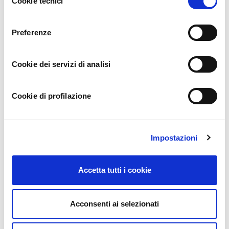
Cookie tecnici
del
consenso
Preferenze
Crea una cuenta gratis
1 year ago
Cookie dei servizi di analisi
Your point of view caught my eye and was very interesting.
Thanks. I have a question for you.
Cookie di profilazione
Impostazioni
najboljsa koda za napotitev na binance
10 months ago
Accetta tutti i cookie
Your article helped me a lot, is there any more related content?
Thanks!
Acconsenti ai selezionati