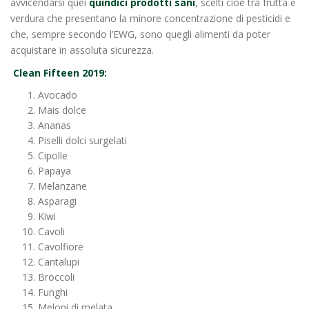
avvicendarsi quei
quindici prodotti sani
, scelti cioè tra frutta e
verdura che presentano la minore concentrazione di pesticidi e
che, sempre secondo l’EWG, sono quegli alimenti da poter
acquistare in assoluta sicurezza.
Clean Fifteen 2019:
Avocado
Mais dolce
Ananas
Piselli dolci surgelati
Cipolle
Papaya
Melanzane
Asparagi
Kiwi
Cavoli
Cavolfiore
Cantalupi
Broccoli
Funghi
Meloni di melata