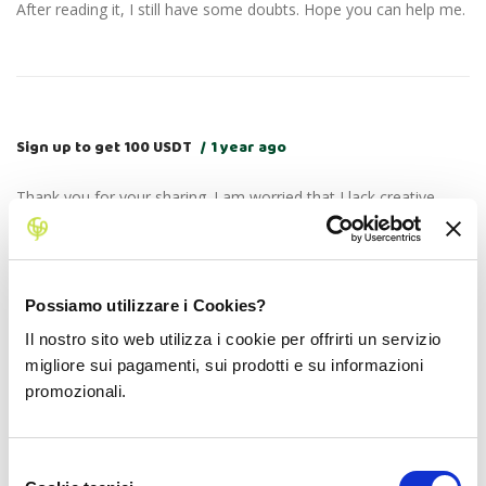
After reading it, I still have some doubts. Hope you can help me.
Sign up to get 100 USDT
1 year ago
Thank you for your sharing. I am worried that I lack creative
ideas. It is your article that makes me full of hope. Thank you.
But, I have a question, can you help me?
Possiamo utilizzare i Cookies?
Il nostro sito web utilizza i cookie per offrirti un servizio
migliore sui pagamenti, sui prodotti e su informazioni
^Inregistrare pe Binance
1 year ago
promozionali.
Can you be more specific about the content of your article?
After reading it, I still have some doubts. Hope you can help me.
Selezione