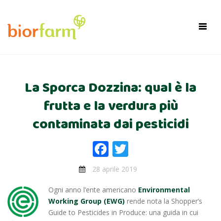
×
Toggl
navig
La Sporca Dozzina: qual è la
frutta e la verdura più
contaminata dai pesticidi
Facebook
Twitter
28 aprile 2019
Ogni anno l’ente americano
Environmental
Working Group (EWG)
rende nota la Shopper’s
Guide to Pesticides in Produce: una guida in cui