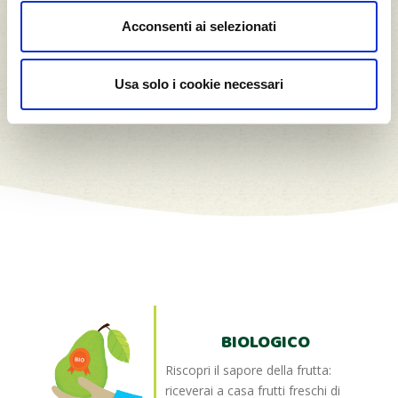
Clicca su un albero per vedere come viene
Acconsenti ai selezionati
coltivato
* tonnellate di CO2.
Usa solo i cookie necessari
BIOLOGICO
Riscopri il sapore della frutta:
riceverai a casa frutti freschi di