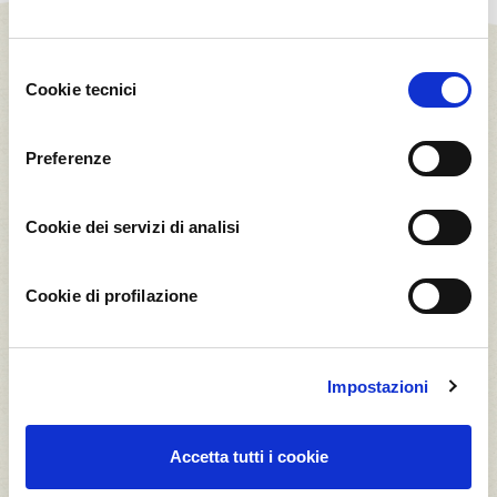
Selezione
Cookie tecnici
del
consenso
Preferenze
Il Frutteto CBI
Cookie dei servizi di analisi
Cookie di profilazione
Impostazioni
70
Accetta tutti i cookie
Alveare Mix