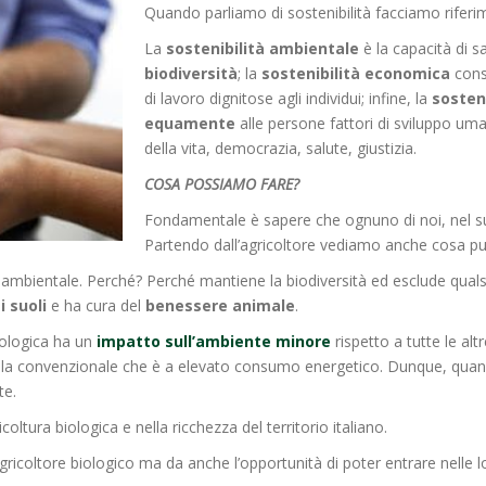
Quando parliamo di sostenibilità facciamo riferi
La
sostenibilità ambientale
è la capacità di sa
biodiversità
; la
sostenibilità economica
consi
di lavoro dignitose agli individui; infine, la
sosteni
equamente
alle persone fattori di sviluppo uma
della vita, democrazia, salute, giustizia.
COSA POSSIAMO FARE?
Fondamentale è sapere che ognuno di noi, nel suo
Partendo dall’agricoltore vediamo anche cosa può
ità ambientale. Perché? Perché mantiene la biodiversità ed esclude qual
i suoli
e ha cura del
benessere
animale
.
iologica ha un
impatto sull’ambiente minore
rispetto a tutte le al
ella convenzionale che è a elevato consumo energetico. Dunque, qua
te.
coltura biologica e nella ricchezza del territorio italiano.
ricoltore biologico ma da anche l’opportunità di poter entrare nelle l