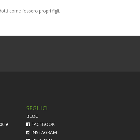
otti come fossero propri figli.
SEGUICI
BLOG
:00 e
FACEBOOK
INSTAGRAM