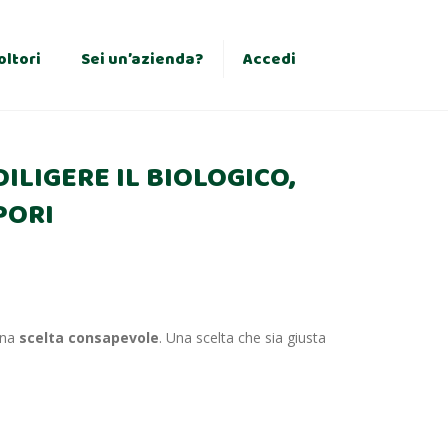
×
oltori
Sei un’azienda?
Accedi
DILIGERE IL BIOLOGICO,
PORI
 una
scelta
consapevole
. Una scelta che sia giusta