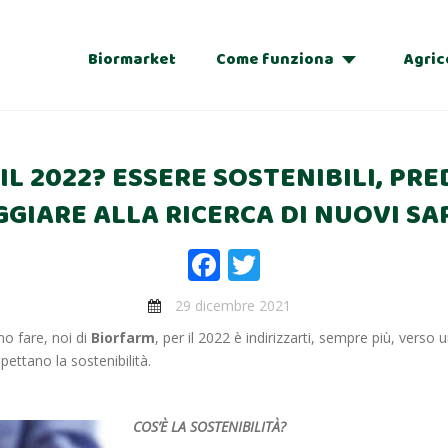
Biormarket
Come funziona
Agric
Adozioni
L 2022? ESSERE SOSTENIBILI, PRE
Regalo
GGIARE ALLA RICERCA DI NUOVI SA
Facebook
Twitter
29 dicembre 2021
o fare, noi di
Biorfarm
, per il 2022 è indirizzarti, sempre più, verso
ispettano la sostenibilità.
COS’È LA SOSTENIBILITÀ?