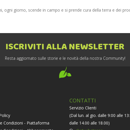
chi, ogni giorno, scende in campo e si prende cura della terra e dei prod
ISCRIVITI ALLA NEWSLETTER
Resta aggiornato sulle storie e le novità della nostra Community!
CONTATTI
Servizio Clienti
Policy
(Dal lun. al gio. dalle 9:00 alle 13
e Condizioni - Piattaforma
dalle 14.00 alle 18.00)