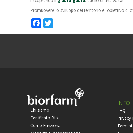
riscoprendo il
giusto gusto
: quello di una volta!
Promuovere lo sviluppo del territorio è l’obiettivo di 
Facebook
Twitter
INFO
Chi siamo
FAQ
Certificato Bio
Privacy 
Come Funziona
Termini 