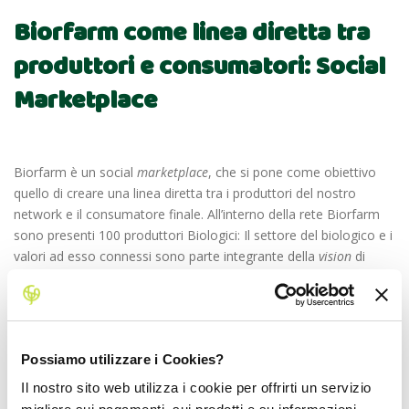
Biorfarm come linea diretta tra
produttori e consumatori: Social
Marketplace
Biorfarm è un social
marketplace
, che si pone come obiettivo
quello di creare una linea diretta tra i produttori del nostro
network e il consumatore finale
. All’interno
della rete Biorfarm
sono presenti 100 produttori Biologici: Il settore del biologico e i
valori ad esso connessi sono parte integrante della
vision
di
Biorfarm.
Da quando la crisi economica e le problematiche
ambientali sono diventate centrali nel dibattito pubblico il nostro
sistema agroalimentare si è posto l’obiettivo di rispondere
adeguatamente alle nuove esigenze dei consumatori. Gli
Possiamo utilizzare i Cookies?
agricoltori biologici insieme ai cittadini consumatori stanno
affrontando tale contesto proponendo un nuovo modello
Il nostro sito web utilizza i cookie per offrirti un servizio
alimentare.