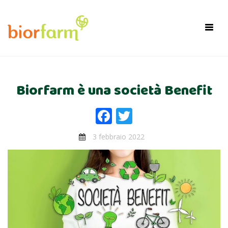
×
Toggl
navig
Biorfarm è una società Benefit
Facebook
Twitter
3 febbraio 2022