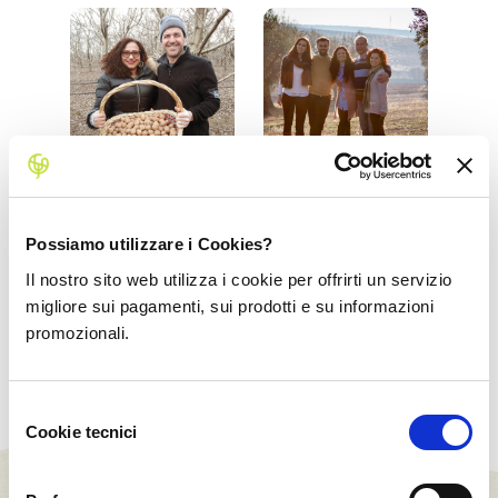
Elsa e Denis
Azienda Agricola
Fabbri
Biologica
Terradiva
Possiamo utilizzare i Cookies?
Forlì, Emilia-
Romagna
Minervino, Puglia
Il nostro sito web utilizza i cookie per offrirti un servizio
migliore sui pagamenti, sui prodotti e su informazioni
promozionali.
Selezione
Cookie tecnici
del
consenso