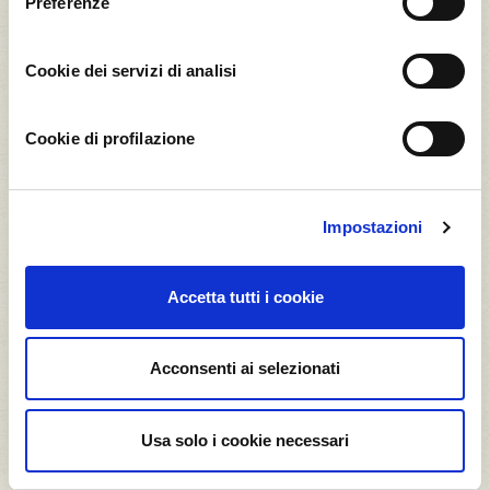
Preferenze
Cookie dei servizi di analisi
Arrow Global’s Orchard
Cookie di profilazione
47,67
3,40
Impostazioni
t CO2*
t CO2*
Accetta tutti i cookie
Acconsenti ai selezionati
30
20
Castagna
Mandorla a Cuore
Palummina
dei Monti
Usa solo i cookie necessari
Nebrodi
25,18
6,00