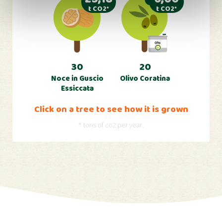
t CO2*
t CO2*
30
20
Noce in Guscio
Olivo Coratina
Essiccata
Click on a tree to see how it is grown
* tons of co2 per year.