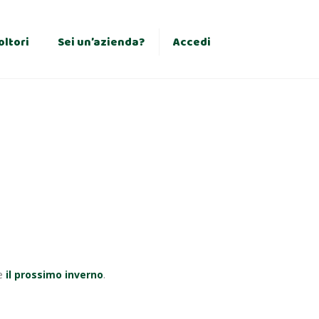
×
oltori
Sei un’azienda?
Accedi
ce
il prossimo inverno
.