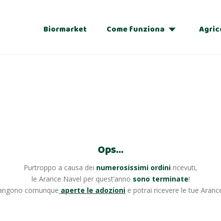
Biormarket
Come funziona
Agric
Adozioni
Regalo
Ops…
Purtroppo a causa dei
numerosissimi ordini
ricevuti,
le Arance Navel per quest’anno
sono terminate
!
imangono comunque
aperte le adozioni
e potrai ricevere le tue Aran