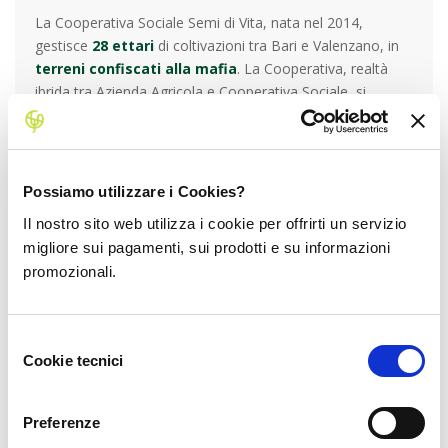
La Cooperativa Sociale Semi di Vita, nata nel 2014,
gestisce
28 ettari
di coltivazioni tra Bari e Valenzano, in
terreni confiscati alla mafia
. La Cooperativa, realtà
ibrida tra Azienda Agricola e Cooperativa Sociale, si
occupa di
agricoltura sociale
, di
formazione
e
inserimento lavorativo
di giovani dell’area penale:
all’interno dell’Istituto Penale per minorenni “N. Fornelli” la
Cooperativa ha avviato sia una
serra di 400 metri
Possiamo utilizzare i Cookies?
quadri
per la coltivazione di
funghi cardoncelli
sia un
Il nostro sito web utilizza i cookie per offrirti un servizio
laboratorio di confezionamento. Il nome dell’azienda
migliore sui pagamenti, sui prodotti e su informazioni
richiama l’obiettivo del lavoro che svolge ogni giorno,
promozionali.
ovvero quello di rispettare la terra così come la terra
rispetta l’uomo e dona vita. Come afferma
Angelo
, uno
dei soci della Cooperativa, “è impensabile progettare un
Selezione
intervento di riabilitazione e cura della persona senza
Cookie tecnici
del
pensare anche a salvaguardare il pianeta rispettando la
consenso
natura”: per questo tutte le coltivazioni agricole sono
biologiche!
Preferenze