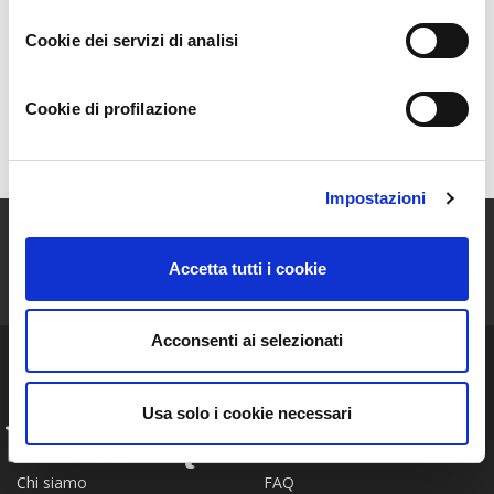
La Scelta
Cookie dei servizi di analisi
Prodotti
Cookie di profilazione
Mappa
Impostazioni
ISCRIVITI ALLA NEWSLETTER
Accetta tutti i cookie
Resta aggiornato sulle storie e le novità della nostra Community!
Acconsenti ai selezionati
Usa solo i cookie necessari
INFO
FAQ
Chi siamo