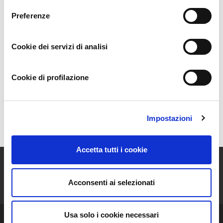
raccolta delle prime more.
Nel 2020 inizia invece
Preferenze
l’avventura dei prodotti trasformati
: nettari,
composte e confetture, il tutto prodotto con le more
raccolte in azienda: sarete voi a gustarle!!!
Cookie dei servizi di analisi
La Scelta
Cookie di profilazione
Prodotti
Impostazioni
Mappa
Accetta tutti i cookie
ISCRIVITI ALLA NEWSLETTER
Acconsenti ai selezionati
Resta aggiornato sulle storie e le novità della nostra Community!
Usa solo i cookie necessari