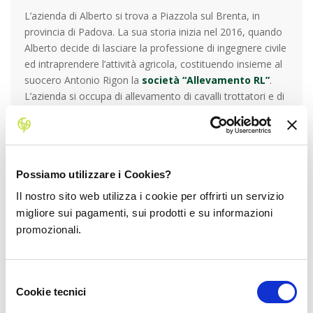
L’azienda di Alberto si trova a Piazzola sul Brenta, in
provincia di Padova. La sua storia inizia nel 2016, quando
Alberto decide di lasciare la professione di ingegnere civile
ed intraprendere l’attività agricola, costituendo insieme al
suocero Antonio Rigon la
società “Allevamento RL”
.
L’azienda si occupa di allevamento di cavalli trottatori e di
coltivazioni erbacee ed arboree, ed è sorta sui terreni di
famiglia che nonno Umberto prima e papà Lino poi hanno
sempre coltivato come attività secondaria.
Sin dall’inizio Alberto aveva un progetto ben preciso in
Possiamo utilizzare i Cookies?
testa:
riconvertire tutte le superfici a biologico e
creare un piccolo frutteto di more di rovo
, un
Il nostro sito web utilizza i cookie per offrirti un servizio
“unicum” nella pianura padana dell’agricoltura intensiva
migliore sui pagamenti, sui prodotti e su informazioni
convenzionale.
promozionali.
Dopo tante fatiche ed anche alcuni errori d’inesperienza,
ma con il supporto costante della famiglia, ad inizio 2017
si concretizza il suo sogno: il frutteto è finalmente a
Selezione
dimora.
Cookie tecnici
del
Il 2018 è il primo anno di “vere soddisfazioni” con la
consenso