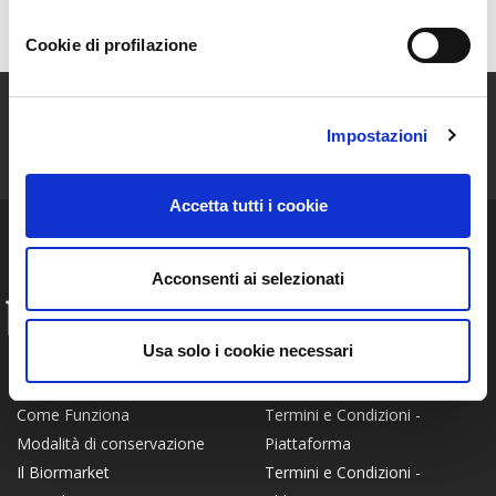
Mappa
Cookie di profilazione
ISCRIVITI ALLA NEWSLETTER
Impostazioni
Resta aggiornato sulle storie e le novità della nostra Community!
Accetta tutti i cookie
Acconsenti ai selezionati
INFO
Usa solo i cookie necessari
FAQ
Chi siamo
Privacy Policy
Certificato Bio
Termini e Condizioni -
Come Funziona
Piattaforma
Modalità di conservazione
Termini e Condizioni -
Il Biormarket