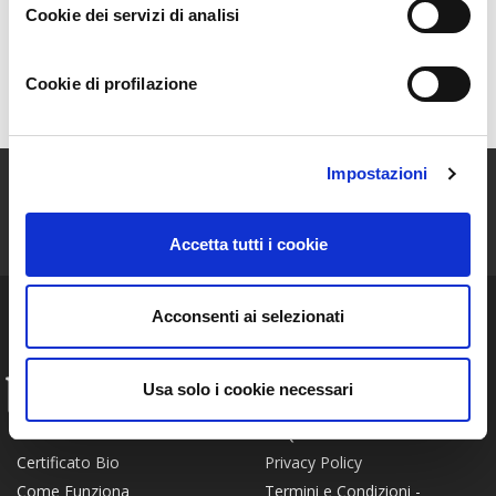
Cookie dei servizi di analisi
Gli Alberi
Cookie di profilazione
Mappa
Impostazioni
ISCRIVITI ALLA NEWSLETTER
Accetta tutti i cookie
Resta aggiornato sulle storie e le novità della nostra Community!
Acconsenti ai selezionati
Usa solo i cookie necessari
INFO
FAQ
Chi siamo
Privacy Policy
Certificato Bio
Termini e Condizioni -
Come Funziona