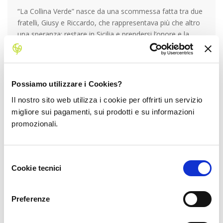
“La Collina Verde” nasce da una scommessa fatta tra due
fratelli, Giusy e Riccardo, che rappresentava più che altro
una speranza: restare in Sicilia e prendersi l’onore e la
responsabilità di prendersi cura dei Noccioli poco
produttivi lasciati dal nonno. Dopo anni di
impegno
costante e
duro lavoro
, finalmente nel 2015, i due fratelli
Possiamo utilizzare i Cookies?
cominciano a vedere i primi frutti del proprio lavoro,
Il nostro sito web utilizza i cookie per offrirti un servizio
riuscendo anche a partecipare a EXPO 2015 nel Cluster
migliore sui pagamenti, sui prodotti e su informazioni
BioMediterraneo! Da lì la
loro più che meritata fortuna
promozionali.
è stata solo un crescendo
. Oggi producono circa kg
15000 di Nocciole Biologiche
e non hanno alcuna intenzione di accontentarsi: stanno
Selezione
acquisendo altri ettari di terreno. Il prossimo obiettivo?
Cookie tecnici
del
Riuscire per il 2025 a possedere 50 ha di Noccioli Biologici
consenso
di proprietà.
Preferenze
La Scelta