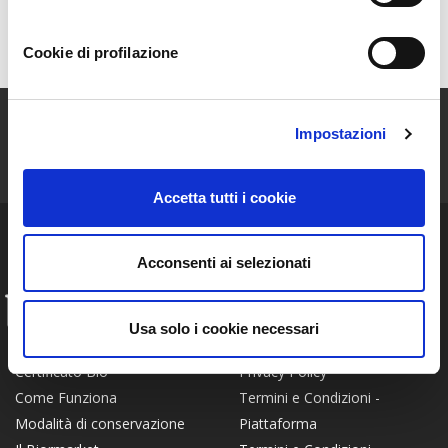
Mappa
Cookie di profilazione
ISCRIVITI ALLA NEWSLETTER
Impostazioni
Resta aggiornato sulle storie e le novità della nostra Community!
Accetta tutti i cookie
Acconsenti ai selezionati
INFO
Usa solo i cookie necessari
FAQ
Chi siamo
Privacy Policy
Certificato Bio
Termini e Condizioni -
Come Funziona
Piattaforma
Modalità di conservazione