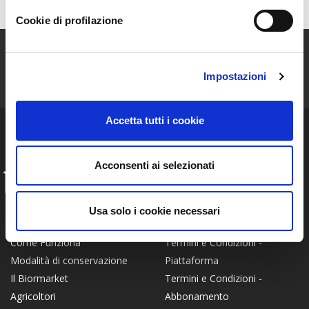
Cookie di profilazione
ISCRIVITI ALLA NEWSLETTER
Impostazioni
Resta aggiornato sulle storie e le novità della nostra Community!
Accetta tutti i cookie
Acconsenti ai selezionati
INFO
FAQ
Chi siamo
Usa solo i cookie necessari
Privacy Policy
Certificato Bio
Termini e Condizioni -
Come Funziona
Piattaforma
Modalità di conservazione
Termini e Condizioni -
Il Biormarket
Abbonamento
Agricoltori