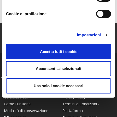
Mappa
Cookie di profilazione
ISCRIVITI ALLA NEWSLETTER
Impostazioni
Resta aggiornato sulle storie e le novità della nostra Community!
Accetta tutti i cookie
Acconsenti ai selezionati
INFO
Usa solo i cookie necessari
FAQ
Chi siamo
Privacy Policy
Certificato Bio
Termini e Condizioni -
Come Funziona
Piattaforma
Modalità di conservazione