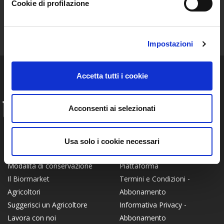
Cookie di profilazione
ISCRIVITI ALLA NEWSLETTER
Resta aggiornato sulle storie e le novità della nostra Community!
Impostazioni
Accetta tutti i cookie
Acconsenti ai selezionati
INFO
FAQ
Chi siamo
Privacy Policy
Certificato Bio
Usa solo i cookie necessari
Termini e Condizioni -
Come Funziona
Piattaforma
Modalità di conservazione
Termini e Condizioni -
Il Biormarket
Abbonamento
Agricoltori
Informativa Privacy -
Suggerisci un Agricoltore
Abbonamento
Lavora con noi