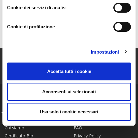
La Scelta
Cookie dei servizi di analisi
Coltivazioni
Cookie di profilazione
Mappa
Impostazioni
ISCRIVITI ALLA NEWSLETTER
Accetta tutti i cookie
Resta aggiornato sulle storie e le novità della nostra Community!
Acconsenti ai selezionati
Usa solo i cookie necessari
INFO
FAQ
Chi siamo
Privacy Policy
Certificato Bio