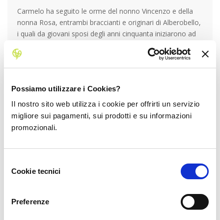
Carmelo ha seguito le orme del nonno Vincenzo e della
nonna Rosa, entrambi braccianti e originari di Alberobello,
i quali da giovani sposi degli anni cinquanta iniziarono ad
acquistare un po’ di terreno alla volta e a crearsi una
piccola azienda. Si susseguono così
tre generazioni di
agricoltori
, arrivando proprio a Carmelo che nel 2014
decide con la moglie Giovanna di intraprendere questo
Possiamo utilizzare i Cookies?
meraviglioso
e faticoso progetto agricolo:
nasce così l’azienda
Il nostro sito web utilizza i cookie per offrirti un servizio
Cosmo Bio
! Il loro è
un vero e proprio stile di vita
,
migliore sui pagamenti, sui prodotti e su informazioni
vogliono produrre e mangiare cibo buono per sé stessi e
promozionali.
per tutte le altre famiglie come la loro. In campo ci sono
anche Rosangela di 10 anni, Morena di 6 anni ed
Alessandra 2 anni, al momento solo per giocare! Chissà
Selezione
se un giorno seguiranno le orme dei loro genitori, nonni e
Cookie tecnici
del
bisnonni.
Le giovani donne in agricoltura sono una
consenso
risorsa!
Preferenze