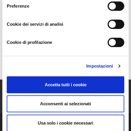
consorzio di zafferano calabrese
, presta aiuto alle
Preferenze
aziende che stanno iniziando e gli dà consigli.
Si sta
battendo per avere la DOP zafferano calabrese!
Cookie dei servizi di analisi
La Scelta
Cookie di profilazione
Gli Alberi
Mappa
Impostazioni
Accetta tutti i cookie
ISCRIVITI ALLA NEWSLETTER
Acconsenti ai selezionati
Resta aggiornato sulle storie e le novità della nostra Community!
Usa solo i cookie necessari