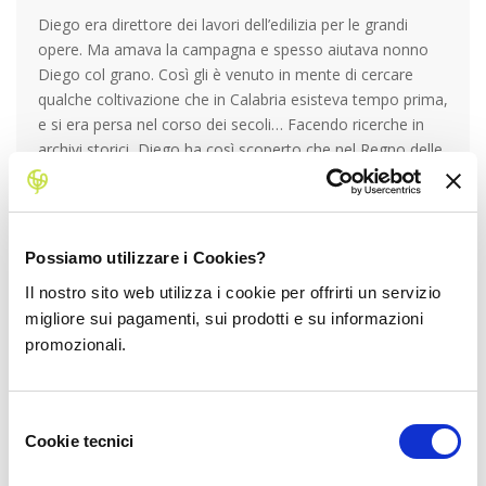
Diego era direttore dei lavori dell’edilizia per le grandi
opere. Ma amava la campagna e spesso aiutava nonno
Diego col grano. Così gli è venuto in mente di cercare
qualche coltivazione che in Calabria esisteva tempo prima,
e si era persa nel corso dei secoli… Facendo ricerche in
archivi storici, Diego ha così scoperto che nel Regno delle
Due Sicilie si produceva
tanto zafferano, un prodotto
pregiatissimo e ricercato
…. Grazie a questi documenti,
nel 2004 Diego ha deciso di fare una prima prova sui
terreni del nonno, e di piantare qualche bulbo di
Possiamo utilizzare i Cookies?
zafferano… I risultati straordinari lo hanno portato così a
Il nostro sito web utilizza i cookie per offrirti un servizio
creare la sua azienda.
Nel 2006 era uno dei pochissimi
migliore sui pagamenti, sui prodotti e su informazioni
produttori di zafferano da Roma a Catania
, infatti le
promozionali.
persone del luogo gli davano del pazzo, che invece di
piantare agrumi e ortaggi piantava fiori! Ma lui non si è
mai fatto scoraggiare dal giudizio degli altri, e ha tirato
Selezione
dritto “coltivando” il suo sogno. Così per la sua passione
Cookie tecnici
del
ha lasciato il suo lavoro e ad oggi si dedica solo allo
consenso
zafferano! Oggi
cerca di ampliare e creare un