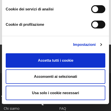
La Scelta
Cookie dei servizi di analisi
Gli Alberi
Cookie di profilazione
Mappa
Impostazioni
ISCRIVITI ALLA NEWSLETTER
Accetta tutti i cookie
Resta aggiornato sulle storie e le novità della nostra Community!
Acconsenti ai selezionati
Usa solo i cookie necessari
INFO
FAQ
Chi siamo