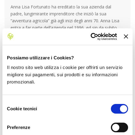
Anna Lisa Fortunato ha ereditato la sua azienda dal
padre, lungimirante imprenditore che iniziò la sua
“avventura agricola” già agli inizi degli anni 70. Anna Lisa
entra a far parte dell’azienda nel 1996, ed sin da subito
porta con sé numerosi miglioramenti: decide di
impiantare nuovi frutteti di kiwi e di albicocche e
puntare su nuove varietà colturali
cercando di
sfruttare al meglio la posizione geografica e climatica dei
Possiamo utilizzare i Cookies?
suoi terreni. La più grande scommessa però la fa sulla
Il nostro sito web utilizza i cookie per offrirti un servizio
certificazione Biologica
e su quella
Global Gap
,
migliore sui pagamenti, sui prodotti e su informazioni
capendo come i nuovi consumatori siano attenti alla
promozionali.
tracciabilità, qualità e provenienza dei prodotti! In questa
sua avventura è aiutata e supportata da tutta la sua
famiglia! Anna Lisa, mamma e nonna, sa quanto è
Selezione
importante offrire agli altri il cibo più buono possibile, e nel
Cookie tecnici
del
suo lavoro trasmette sempre il
desiderio che tutte le
consenso
famiglie possano mangiare bene ed essere in
salute
!
Preferenze