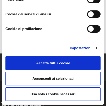
i prodotti dei suoi soci.
Cookie dei servizi di analisi
La Scelta
Gli Alberi
Cookie di profilazione
Mappa
Impostazioni
ISCRIVITI ALLA NEWSLETTER
Accetta tutti i cookie
Resta aggiornato sulle storie e le novità della nostra Community!
Acconsenti ai selezionati
Usa solo i cookie necessari