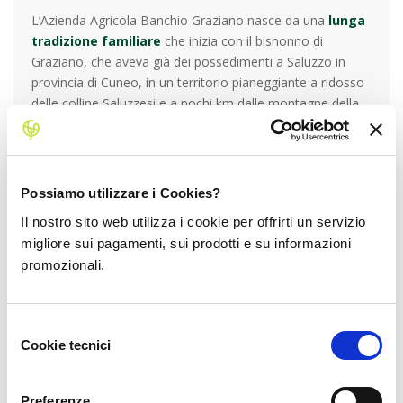
L’Azienda Agricola Banchio Graziano nasce da una
lunga
tradizione familiare
che inizia con il bisnonno di
Graziano, che aveva già dei possedimenti a Saluzzo in
provincia di Cuneo, in un territorio pianeggiante a ridosso
delle colline Saluzzesi e a pochi km dalle montagne della
Valle Po. Graziano crea un’azienda a suo nome intorno al
1997 con sede a Revello, che comprende diversi
appezzamenti di terreno nelle zone di Saluzzo, Revello,
Cuneo e recentemente in Lazio: il cambio generazionale
Possiamo utilizzare i Cookies?
ha portato nel corso degli anni a un’
evoluzione delle
Il nostro sito web utilizza i cookie per offrirti un servizio
coltivazioni
e un’
espansione di appezzamenti
, con
migliore sui pagamenti, sui prodotti e su informazioni
uno sguardo rivolto sempre al
futuro
e all’
innovazione
.
promozionali.
Oltre a Graziano, che si occupa delle coltivazioni e della
supervisione della squadra di operai che lavorano in
azienda, l’attività comprende diversi collaboratori tra cui
Selezione
Alessia, che si occupa della parte amministrativa e
Cookie tecnici
del
finanziaria e della comunicazione con i clienti. Graziano è
consenso
inoltre socio di Eden Fruit, una Società Cooperativa
Agricola capofila di una rete di imprese, che immagazzina
Preferenze