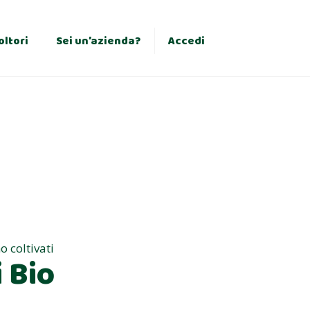
×
oltori
Sei un’azienda?
Accedi
o coltivati
 Bio