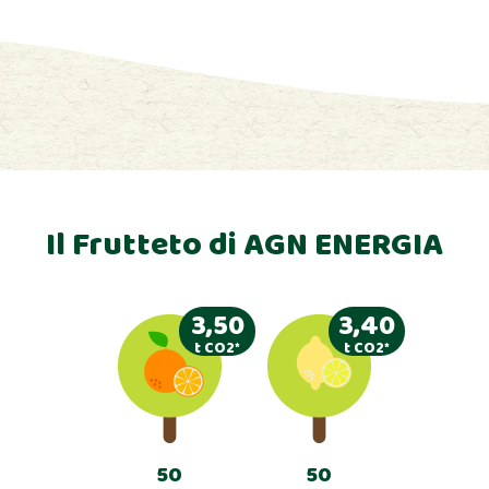
Il Frutteto di AGN ENERGIA
3,50
3,40
t CO2*
t CO2*
50
50