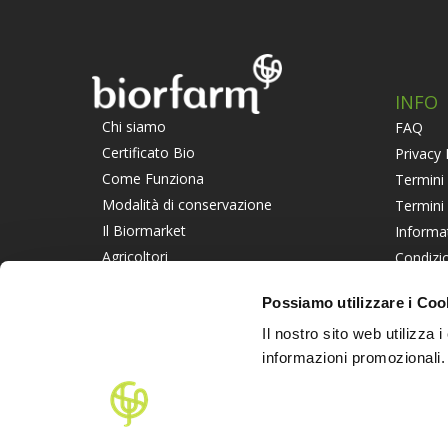
INFO
Chi siamo
FAQ
Certificato Bio
Privacy 
Come Funziona
Termini 
Modalità di conservazione
Termini
Il Biormarket
Informa
Agricoltori
Condizio
Suggerisci un Agricoltore
Piattaf
Possiamo utilizzare i Coo
Lavora con noi
Informat
Il nostro sito web utilizza 
PART
informazioni promozionali.