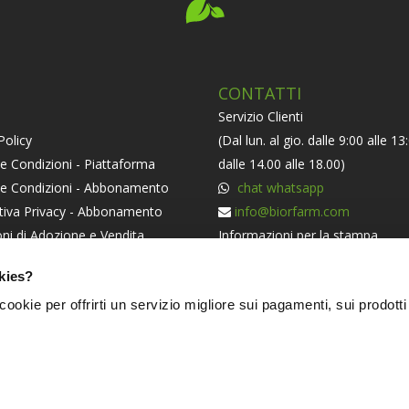
CONTATTI
Servizio Clienti
Policy
(Dal lun. al gio. dalle 9:00 alle 13
e Condizioni - Piattaforma
dalle 14.00 alle 18.00)
 e Condizioni - Abbonamento
chat whatsapp
tiva Privacy - Abbonamento
info@biorfarm.com
ni di Adozione e Vendita
Informazioni per la stampa
orma ODR
press@biorfarm.com
kies?
iva Societaria
Se sei un Agricoltore Bio e ti pi
i cookie per offrirti un servizio migliore sui pagamenti, sui prodotti
essere dei nostri
clicca qui
.
NERS