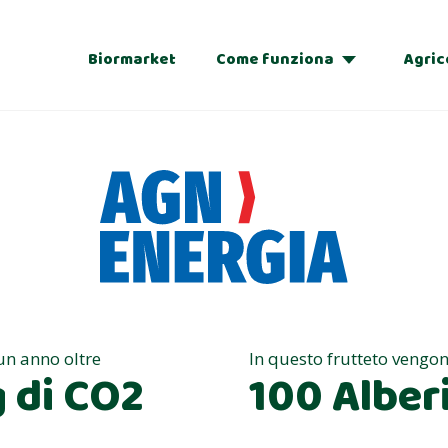
Biormarket
Come funziona
Agric
Adozioni
Regalo
 un anno oltre
In questo frutteto vengon
 di CO2
100 Alberi