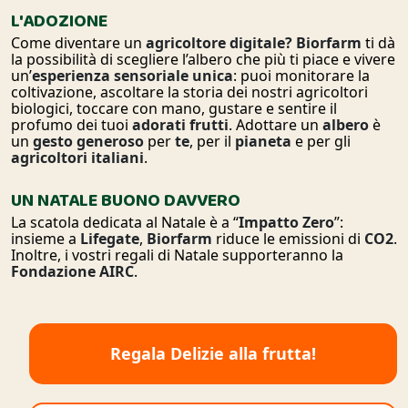
L'ADOZIONE
Come diventare un
agricoltore digitale? Biorfarm
ti dà
la possibilità di scegliere l’albero che più ti piace e vivere
un’
esperienza sensoriale unica
: puoi monitorare la
coltivazione, ascoltare la storia dei nostri agricoltori
biologici, toccare con mano, gustare e sentire il
profumo dei tuoi
adorati frutti
. Adottare un
albero
è
un
gesto
generoso
per
te
, per il
pianeta
e per gli
agricoltori
italiani
.
UN NATALE BUONO DAVVERO
La scatola dedicata al Natale è a “
Impatto
Zero
”:
insieme a
Lifegate
,
Biorfarm
riduce le emissioni di
CO2
.
Inoltre, i vostri regali di Natale supporteranno la
Fondazione AIRC
.
Regala Delizie alla frutta!