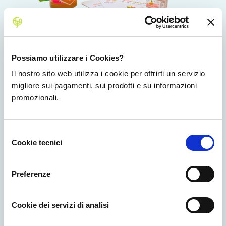
Possiamo utilizzare i Cookies?
Il nostro sito web utilizza i cookie per offrirti un servizio
DELIZIE D'INVERNO
migliore sui pagamenti, sui prodotti e su informazioni
promozionali.
Un regalo da gustare
è il regalo più bello che c’è! Il
pacco “Delizie d’Inverno” accontenta chi non sa
scegliere tra
dolce e salato
.
Selezione
Cookie tecnici
del
NEL PACCO DELIZIE DI INVERNO:
consenso
Confettura di Zucca, Melagrana e Uva
Preferenze
sultanina
100 g - Azienda Agricola “Melovita”
- Mirko Bezzi – Urbana (PD) Veneto;
Cookie dei servizi di analisi
Olio Extravergine di oliva Biologico
Saecularis
500 ml - Frantoio Converso -