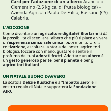
Card per l’adozione di un albero:
Arancio o
Clementino (2,5 kg ca. di frutta biologica) –
Azienda Agricola Paolo De Falco, Rossano (CS)
Calabria.
L'ADOZIONE
Come diventare un
agricoltore digitale? Biorfarm
ti dà
la possibilità di scegliere l’albero che più ti piace e vivere
un’
esperienza sensoriale unica
: puoi monitorare la
coltivazione, ascoltare la storia dei nostri agricoltori
biologici, toccare con mano, gustare e sentire il
profumo dei tuoi
adorati frutti
. Adottare un
albero
è
un
gesto
generoso
per
te
, per il
pianeta
e per gli
agricoltori
italiani
.
UN NATALE BUONO DAVVERO
La scatola
Delizie Rustiche
è a “
Impatto
Zero
” e il
vostro regalo di Natale supporterà la
Fondazione
AIRC
.