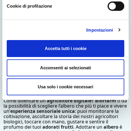
Rossano (CS) Calabria;
Cookie di profilazione
Lenticchie
, 250 g - Azienda Agricola Emilia
Martino - Il Canestro Bio - Campobasso (CB)
Molise;
Sfizi alla cannella
,
210 g - Azienda Agricola
Impostazioni
Emilia Martino - Il Canestro Bio - Campobasso
(CB) Molise;
Miele
, 400 g- Azienda “Bio Gold” - Nicolò Lo
Accetta tutti i cookie
Piccolo - Caltagirone (CT), Sicilia.
Card per l’adozione di un albero:
Arancio o
Acconsenti ai selezionati
Clementino (2,5 kg ca. di frutta biologica) –
Azienda Agricola Paolo De Falco, Rossano (CS)
Calabria.
Usa solo i cookie necessari
L'ADOZIONE
Come diventare un
agricoltore digitale? Biorfarm
ti dà
la possibilità di scegliere l’albero che più ti piace e vivere
un’
esperienza sensoriale unica
: puoi monitorare la
coltivazione, ascoltare la storia dei nostri agricoltori
biologici, toccare con mano, gustare e sentire il
profumo dei tuoi
adorati frutti
. Adottare un
albero
è