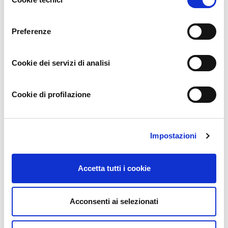
del
anche attraverso i loro prodotti
consenso
“Per stare in agricoltura è necessaria una visione di sviluppo e
Preferenze
diversificazione, crediamo nelle nuove generazioni e nella
sostenibilità”
– Le agricoltrici di Biorfarm
Cookie dei servizi di analisi
Cookie di profilazione
Impostazioni
Accetta tutti i cookie
Acconsenti ai selezionati