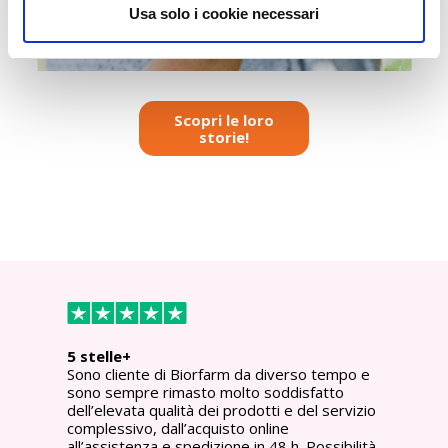
Usa solo i cookie necessari
Scopri le loro
storie!
5 stelle+
Espe
 mio
Sono cliente di Biorfarm da diverso tempo e
Esper
sono sempre rimasto molto soddisfatto
class
tta
dell’elevata qualità dei prodotti e del servizio
per l
complessivo, dall’acquisto online
mail 
all’assistenza e spedizione in 48 h. Possibilità