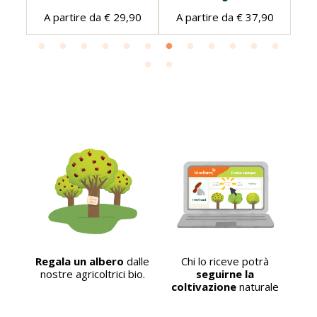
90
A partire da € 29,90
A partire da € 37,90
A
tra
Regala un albero
dalle
Chi lo riceve potrà
La
ro
nostre agricoltrici bio.
seguirne la
ha
coltivazione
naturale
nto!