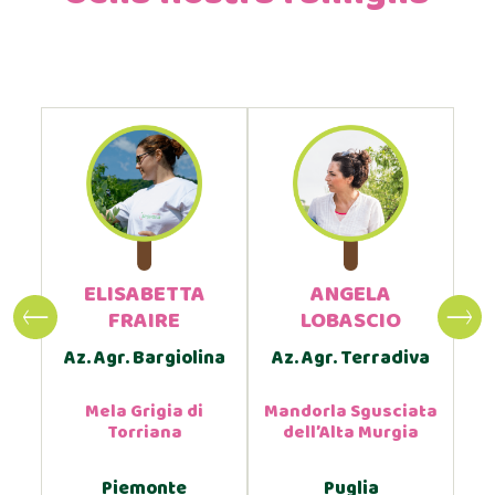
I
ELISABETTA
ANGELA
E
FRAIRE
LOBASCIO
Az. Agr. Bargiolina
Az. Agr. Terradiva
Az
bù
Mela Grigia di
Mandorla Sgusciata
Torriana
dell’Alta Murgia
Piemonte
Puglia